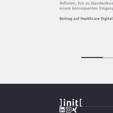
nden. Eine von uns
Defiziten, hin zu Standardis
ft dabei, den mit der
einem konsequenten Umgang
bundenen
alten.
Beitrag auf Healthcare Digital
durch Digitalisierung