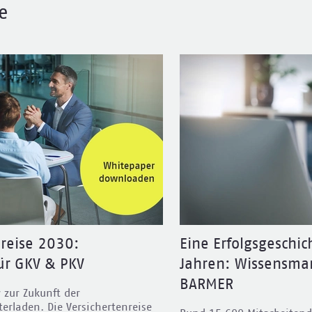
e
nreise 2030:
Eine Erfolgsgeschic
für GKV & PKV
Jahren: Wissensma
BARMER
 zur Zukunft der
erladen. Die Versichertenreise