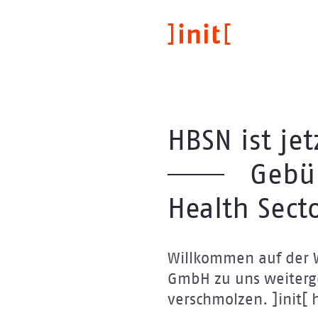
Direkt
zum
Inhalt
HBSN ist jetz
Gebün
Health Sect
Willkommen auf der W
GmbH zu uns weiterge
verschmolzen. ]init[ 