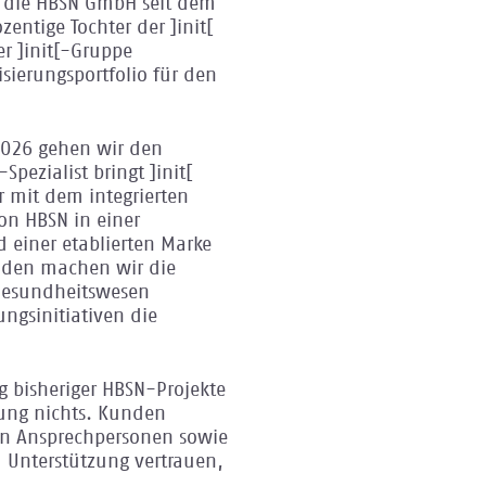
r die HBSN GmbH seit dem
entige Tochter der ]init[
r ]init[-Gruppe
isierungsportfolio für den
2026 gehen wir den
pezialist bringt ]init[
r mit dem integrierten
n HBSN in einer
 einer etablierten Marke
nden machen wir die
 Gesundheitswesen
ungsinitiativen die
 bisheriger HBSN-Projekte
zung nichts. Kunden
en Ansprechpersonen sowie
 Unterstützung vertrauen,