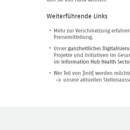
den sie von HBSN kennen.
Weiterführende Links
Mehr zur Verschmelzung erfahren
Pressemitteilung.
Unser
ganzheitliches Digitalisier
Projekte und Initiativen im Gesu
im
Information Hub Health Secto
Wer Teil von ]init[ werden möcht
unsere aktuellen Stellenaus