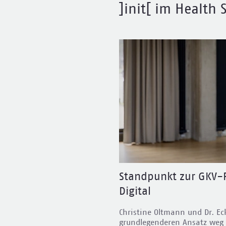
]init[ im Health
itales Abrufverfahren
Standpunkt zur GKV-R
rung
Digital
herung müssen für Familien
Christine Oltmann und Dr. Ec
iel der Pflegereform war eine
grundlegenderen Ansatz weg