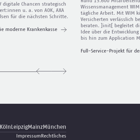
Rund 15.600 Mitarbeitend
 digitale Chancen strategisch
Wissensmanagement WIM e
ert:innen u. a. von AOK, AXA
tägliche Arbeit. Mit WIM 
sen für die nächsten Schritte.
Versicherten verlässlich 
beraten. ]init[ begleitet 
 die moderne Krankenkasse
Idee über die Entwicklun
bis hin zum Application 
Full-Service-Projekt für d
Köln
Leipzig
Mainz
München
Impressum
Rechtliches