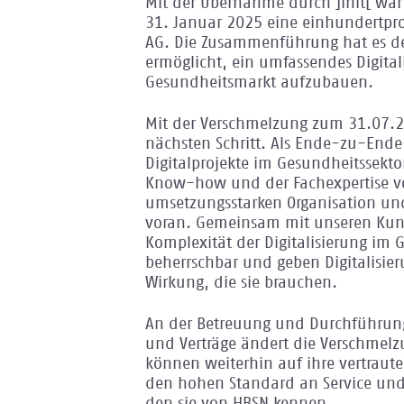
Mit der Übernahme durch ]init[ wa
31. Januar 2025 eine einhundertproz
AG. Die Zusammenführung hat es de
ermöglicht, ein umfassendes Digital
Gesundheitsmarkt aufzubauen.
Mit der Verschmelzung zum 31.07.
nächsten Schritt. Als Ende-zu-Ende-S
Digitalprojekte im Gesundheitssekto
Know-how und der Fachexpertise vo
umsetzungsstarken Organisation und
voran. Gemeinsam mit unseren Ku
Komplexität der Digitalisierung im
beherrschbar und geben Digitalisier
Wirkung, die sie brauchen.
An der Betreuung und Durchführung
und Verträge ändert die Verschmel
können weiterhin auf ihre vertraut
den hohen Standard an Service und